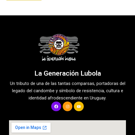
La Generación Lubola
Un tributo de una de las tantas comparsas, portadoras del
legado del candombe y símbolo de resistencia, cultura e
identidad afrodescendiente en Uruguay.
F
I
Y
a
n
o
c
s
u
e
t
t
b
a
u
o
g
b
o
r
e
k
a
m